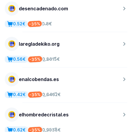
desencadenado.com
-35%
0.52€
0.8€
laregladekiko.org
-35%
0.56€
0.8615€
enalcobendas.es
-35%
0.42€
0.6462€
elhombredecristal.es
-35%
0.62€
0.9538€