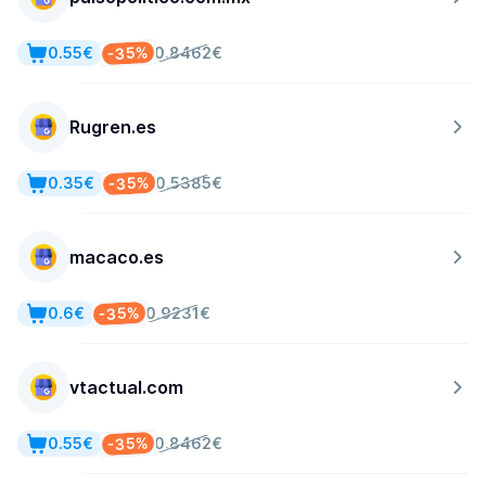
-35%
0.55€
0.8462€
Rugren.es
-35%
0.35€
0.5385€
macaco.es
-35%
0.6€
0.9231€
vtactual.com
-35%
0.55€
0.8462€