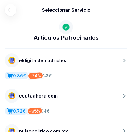
Seleccionar Servicio
Artículos Patrocinados
eldigitaldemadrid.es
-34%
0.86€
1.3€
ceutaahora.com
-35%
0.72€
1.1€
pulsopolitico.com.mx