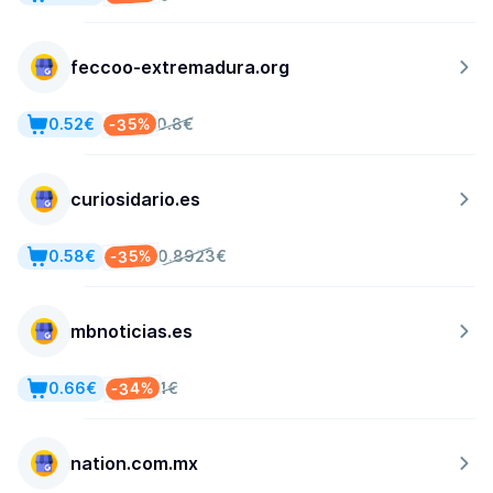
feccoo-extremadura.org
-35%
0.52€
0.8€
curiosidario.es
-35%
0.58€
0.8923€
mbnoticias.es
-34%
0.66€
1€
nation.com.mx