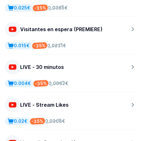
-35%
0.025€
0.0385€
Visitantes en espera (PREMIERE)
-35%
0.015€
0.0231€
LIVE - 30 minutos
-35%
0.004€
0.0062€
LIVE - Stream Likes
-35%
0.02€
0.0308€