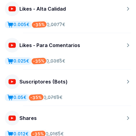
Likes - Alta Calidad
-35%
0.005€
0.0077€
Likes - Para Comentarios
-35%
0.025€
0.0385€
Suscriptores (Bots)
-35%
0.05€
0.0769€
Shares
-35%
0.012€
0.0185€