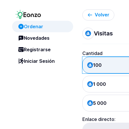
Volver
Ordenar
Visitas
Novedades
Registrarse
Cantidad
Iniciar Sesión
100
1 000
5 000
Enlace directo: