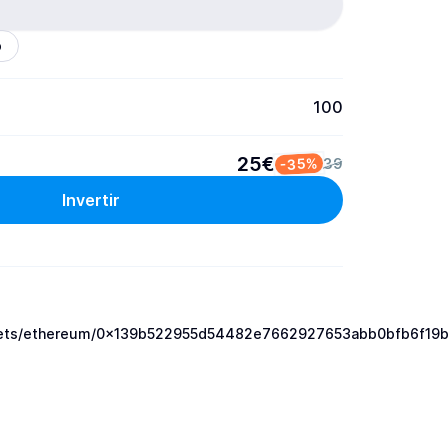
o
100
25€
-35%
39
Invertir
ssets/ethereum/0x139b522955d54482e7662927653abb0bfb6f19